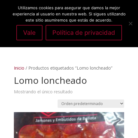
Utilizamos cookies para asegurar que damos la mejor
experiencia al usuario en nuestra web. Si sigues utilizando
este sitio asumiremos que estás de acuerdo.
Vale
Política de privacidad
Seleccionar página
Inicio
/ Productos etiquetados “Lomo loncheado”
Lomo loncheado
Mostrando el único resultado