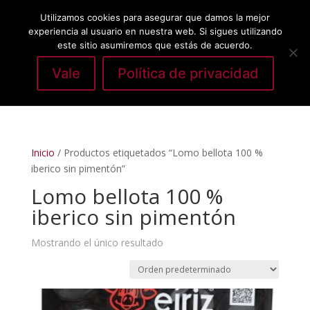
Utilizamos cookies para asegurar que damos la mejor
experiencia al usuario en nuestra web. Si sigues utilizando
este sitio asumiremos que estás de acuerdo.
Vale
Política de privacidad
Seleccionar página
Inicio
/ Productos etiquetados “Lomo bellota 100 %
iberico sin pimentón”
Lomo bellota 100 %
iberico sin pimentón
Mostrando el único resultado