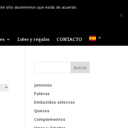
Mi cuenta
0 elementos
este sitio asumiremos que estás de acuerdo.
des
Lotes y regalos
CONTACTO
Jamones
Paletas
Embutidos selectos
Quesos
Complementos
Vinos y Ginebra