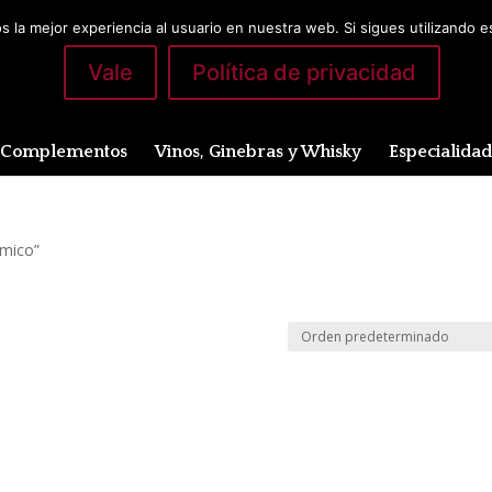
 la mejor experiencia al usuario en nuestra web. Si sigues utilizando 
Vale
Política de privacidad
Complementos
Vinos, Ginebras y Whisky
Especialida
omico”