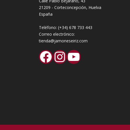
Calle Pablo Bejarano, 43
21209 - Corteconcepción, Huelva
España
Teléfono:
(+34) 678 733 443
Correo electrónico:
tienda@jamoneseiriz.com
Facebook
Instagram
YouTube