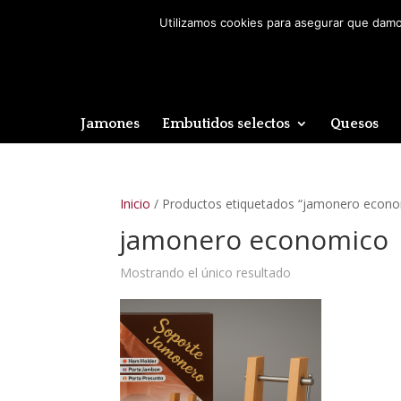
Utilizamos cookies para asegurar que damos
Jamones
Embutidos selectos
Quesos
Inicio
/ Productos etiquetados “jamonero econ
jamonero economico
Mostrando el único resultado