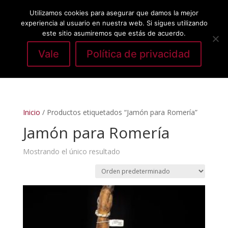
Utilizamos cookies para asegurar que damos la mejor
experiencia al usuario en nuestra web. Si sigues utilizando
este sitio asumiremos que estás de acuerdo.
Vale
Política de privacidad
Seleccionar página
Inicio
/ Productos etiquetados “Jamón para Romería”
Jamón para Romería
Mostrando el único resultado