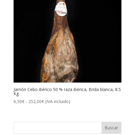
Jamón Cebo ibérico 50 % raza ibérica, Brida blanca, 8.5
Kg.
Rango
6,50
€
-
252,00
€
(IVA incluido)
de
precios:
desde
6,50€