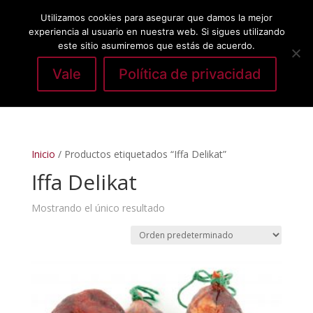
Utilizamos cookies para asegurar que damos la mejor
experiencia al usuario en nuestra web. Si sigues utilizando
este sitio asumiremos que estás de acuerdo.
Vale
Política de privacidad
Seleccionar página
Inicio
/ Productos etiquetados “Iffa Delikat”
Iffa Delikat
Mostrando el único resultado