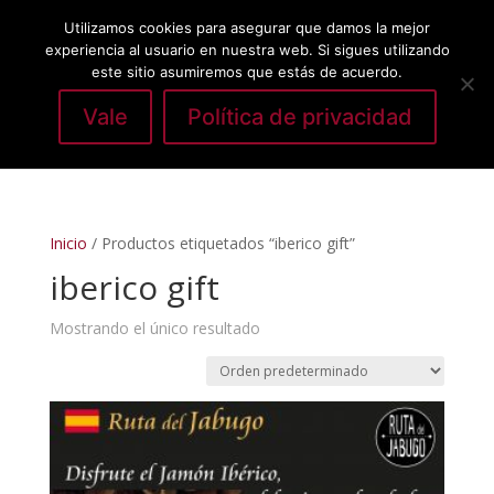
Utilizamos cookies para asegurar que damos la mejor
experiencia al usuario en nuestra web. Si sigues utilizando
este sitio asumiremos que estás de acuerdo.
Vale
Política de privacidad
Seleccionar página
Inicio
/ Productos etiquetados “iberico gift”
iberico gift
Mostrando el único resultado