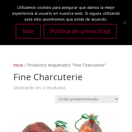
Utilizamos cookies para asegurar que damos la mejor
experiencia al usuario en nuestra web. Si sigues utilizando
este sitio asumiremos que estás de acuerdo.
Vale
Política de privacidad
Seleccionar página
Inicio
/ Productos etiquetados “Fine Charcuterie”
Fine Charcuterie
Mostrando los 2 resultados