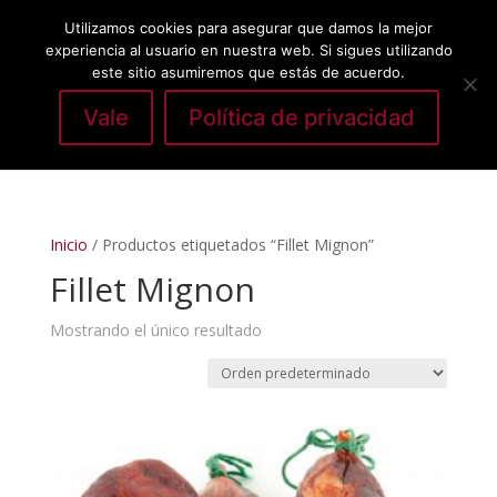
Utilizamos cookies para asegurar que damos la mejor
experiencia al usuario en nuestra web. Si sigues utilizando
este sitio asumiremos que estás de acuerdo.
Vale
Política de privacidad
Seleccionar página
Inicio
/ Productos etiquetados “Fillet Mignon”
Fillet Mignon
Mostrando el único resultado