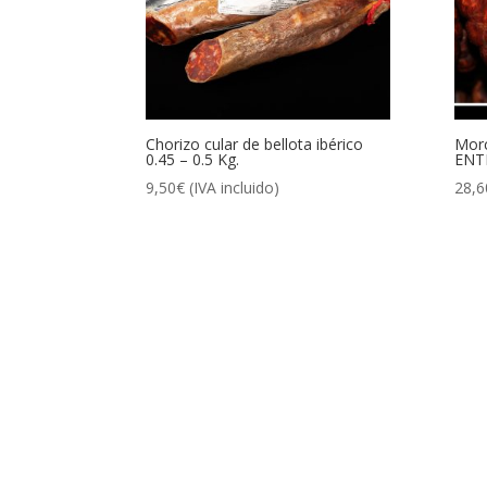
Chorizo cular de bellota ibérico
Morc
0.45 – 0.5 Kg.
ENTE
9,50
€
(IVA incluido)
28,6