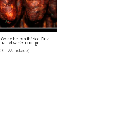
ón de bellota ibérico Eíriz,
RO al vacío 1100 gr.
0
€
(IVA incluido)