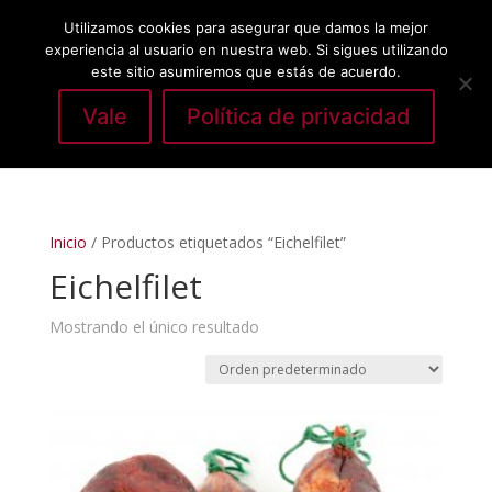
Utilizamos cookies para asegurar que damos la mejor
experiencia al usuario en nuestra web. Si sigues utilizando
este sitio asumiremos que estás de acuerdo.
Vale
Política de privacidad
Seleccionar página
Inicio
/ Productos etiquetados “Eichelfilet”
Eichelfilet
Mostrando el único resultado