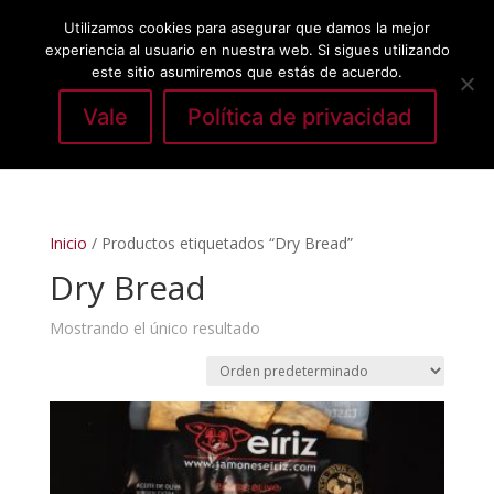
Utilizamos cookies para asegurar que damos la mejor
experiencia al usuario en nuestra web. Si sigues utilizando
este sitio asumiremos que estás de acuerdo.
Vale
Política de privacidad
Seleccionar página
Inicio
/ Productos etiquetados “Dry Bread”
Dry Bread
Mostrando el único resultado