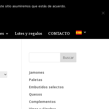
Mi cuenta
0 elementos
este sitio asumiremos que estás de acuerdo.
des
Lotes y regalos
CONTACTO
Jamones
Paletas
Embutidos selectos
Quesos
Complementos
Vinos y Ginebra