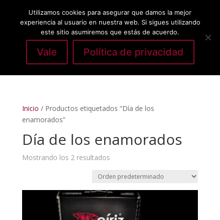
Utilizamos cookies para asegurar que damos la mejor
experiencia al usuario en nuestra web. Si sigues utilizando
este sitio asumiremos que estás de acuerdo.
Vale
Política de privacidad
Seleccionar página
Inicio
/ Productos etiquetados “Día de los
enamorados”
Día de los enamorados
Mostrando los 2 resultados