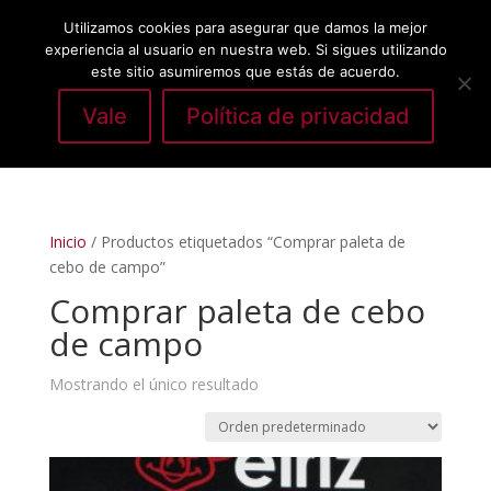
Utilizamos cookies para asegurar que damos la mejor
experiencia al usuario en nuestra web. Si sigues utilizando
este sitio asumiremos que estás de acuerdo.
Vale
Política de privacidad
Seleccionar página
Inicio
/ Productos etiquetados “Comprar paleta de
cebo de campo”
Comprar paleta de cebo
de campo
Mostrando el único resultado