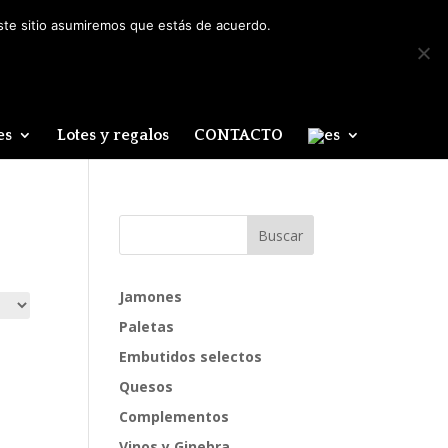
Mi cuenta
0 elementos
este sitio asumiremos que estás de acuerdo.
es
Lotes y regalos
CONTACTO
Jamones
Paletas
Embutidos selectos
Quesos
Complementos
Vinos y Ginebra