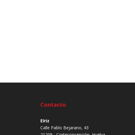
Contacto
Eíriz
Calle Pablo Bejarano, 43
21209 - Corteconcepción, Huelva