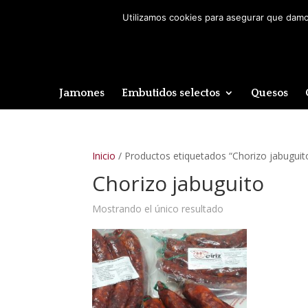
Utilizamos cookies para asegurar que damos
Jamones
Embutidos selectos
Quesos
Inicio
/ Productos etiquetados “Chorizo jabuguit
Chorizo jabuguito
Mostrando el único resultado