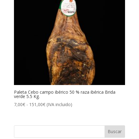
Paleta Cebo campo ibérico 50 % raza ibérica Brida
verde 5.5 Kg.
Rango
7,00
€
-
151,00
€
(IVA incluido)
de
precios:
desde
7,00€