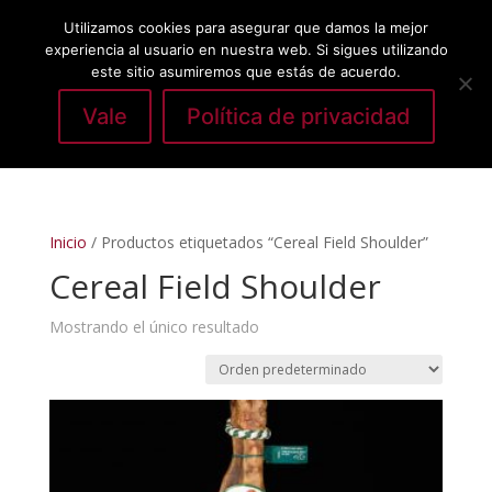
Utilizamos cookies para asegurar que damos la mejor
experiencia al usuario en nuestra web. Si sigues utilizando
este sitio asumiremos que estás de acuerdo.
Vale
Política de privacidad
Seleccionar página
Inicio
/ Productos etiquetados “Cereal Field Shoulder”
Cereal Field Shoulder
Mostrando el único resultado