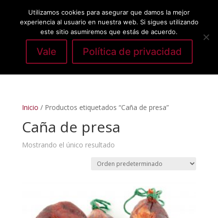
Utilizamos cookies para asegurar que damos la mejor
experiencia al usuario en nuestra web. Si sigues utilizando
este sitio asumiremos que estás de acuerdo.
Vale
Política de privacidad
Seleccionar página
Inicio
/ Productos etiquetados “Caña de presa”
Caña de presa
Mostrando el único resultado