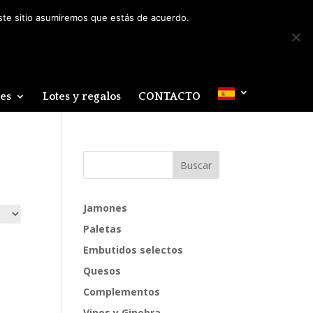
Mi cuenta
0 elementos
este sitio asumiremos que estás de acuerdo.
des
Lotes y regalos
CONTACTO
Jamones
Paletas
Embutidos selectos
Quesos
Complementos
Vinos y Ginebra