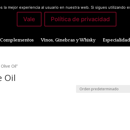
 la mejor experiencia al usuario en nuestra web. Si sigues utilizando 
Vale
Política de privacidad
Complementos
Vinos, Ginebras y Whisky
Especialida
Olive Oil”
 Oil