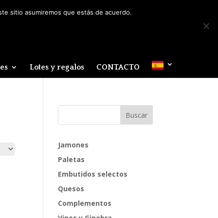
Mi cuenta
0 elementos
este sitio asumiremos que estás de acuerdo.
des
Lotes y regalos
CONTACTO
Jamones
Paletas
Embutidos selectos
Quesos
Complementos
Vinos y Ginebra