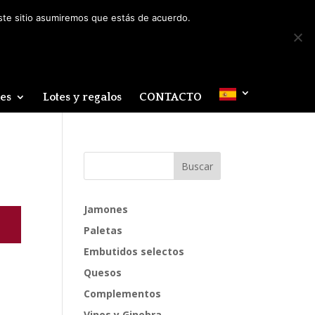
Mi cuenta
0 elementos
este sitio asumiremos que estás de acuerdo.
des
Lotes y regalos
CONTACTO
Jamones
Paletas
Embutidos selectos
Quesos
Complementos
Vinos y Ginebra