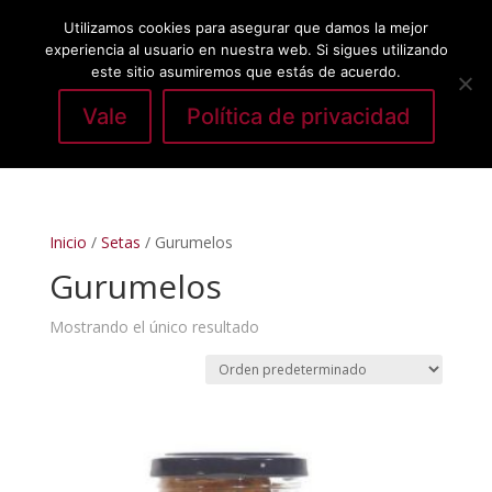
Utilizamos cookies para asegurar que damos la mejor
experiencia al usuario en nuestra web. Si sigues utilizando
este sitio asumiremos que estás de acuerdo.
Vale
Política de privacidad
Seleccionar página
Inicio
/
Setas
/ Gurumelos
Gurumelos
Mostrando el único resultado