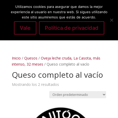
Utilizamos cookies para asegurar que damos la mejor
experiencia al usuario en nuestra web. Si sigues utilizando
este sitio asumiremos que estás de acuerdo.
Vale
Política de privacidad
Seleccionar página
Inicio
/
Quesos
/
Oveja leche cruda, La Casota, más
intenso, 32 meses
/ Queso completo al vacío
Queso completo al vacío
Mostrando los 2 resultados