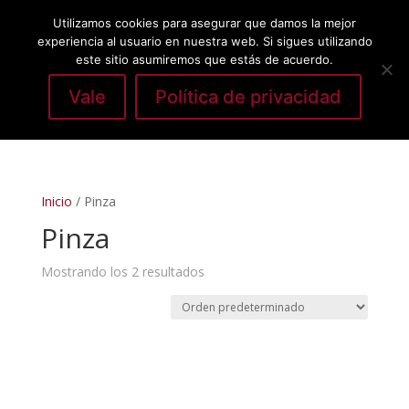
Utilizamos cookies para asegurar que damos la mejor
experiencia al usuario en nuestra web. Si sigues utilizando
este sitio asumiremos que estás de acuerdo.
Vale
Política de privacidad
Seleccionar página
Inicio
/ Pinza
Pinza
Mostrando los 2 resultados