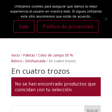
Utilizamos cookies para asegurar que damos la mejor
experiencia al usuario en nuestra web. Si sigues utilizando
este sitio asumiremos que estás de acuerdo.
Vale
Política de privacidad
Seleccionar página
Inicio
/
Paletas
/
Cebo de campo 50 %
ibérico
/
Deshuesada
/ En cuatro trozos
En cuatro trozos
No se han encontrado productos que
coincidan con tu selección.