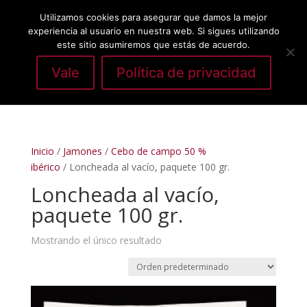
Utilizamos cookies para asegurar que damos la mejor
experiencia al usuario en nuestra web. Si sigues utilizando
este sitio asumiremos que estás de acuerdo.
Vale
Política de privacidad
Seleccionar página
Inicio
/
Jamones
/
Cebo de campo 50 %
ibérico
/ Loncheada al vacío, paquete 100 gr.
Loncheada al vacío,
paquete 100 gr.
Mostrando el único resultado