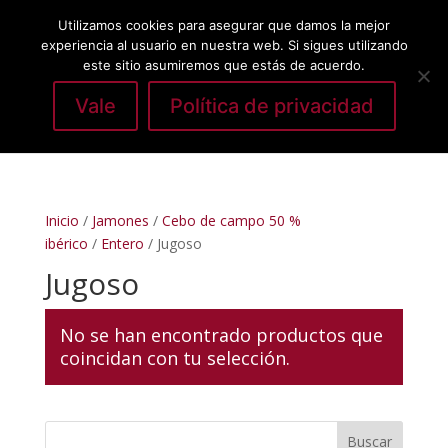
Utilizamos cookies para asegurar que damos la mejor
experiencia al usuario en nuestra web. Si sigues utilizando
este sitio asumiremos que estás de acuerdo.
Vale
Política de privacidad
Seleccionar página
Inicio
/
Jamones
/
Cebo de campo 50 %
ibérico
/
Entero
/ Jugoso
Jugoso
No se han encontrado productos que
coincidan con tu selección.