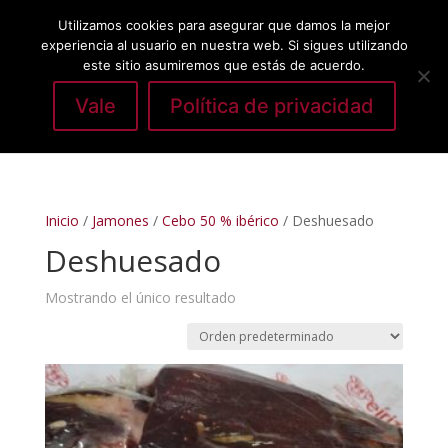
Utilizamos cookies para asegurar que damos la mejor
experiencia al usuario en nuestra web. Si sigues utilizando
este sitio asumiremos que estás de acuerdo.
Vale
Política de privacidad
Seleccionar página
Inicio
/
Jamones
/
Cebo 50 % ibérico
/ Deshuesado
Deshuesado
Mostrando el único resultado