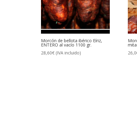
Morcón de bellota ibérico Eíriz,
Morc
ENTERO al vacío 1100 gr.
mita
28,60
€
(IVA incluido)
26,0