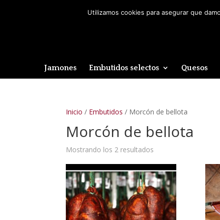
Utilizamos cookies para asegurar que damos
Jamones
Embutidos selectos
Quesos
Inicio
/
Embutidos
/ Morcón de bellota
Morcón de bellota
Mostrando los 2 resultados