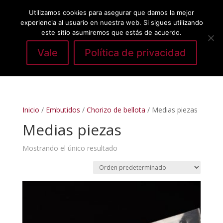
Utilizamos cookies para asegurar que damos la mejor
experiencia al usuario en nuestra web. Si sigues utilizando
este sitio asumiremos que estás de acuerdo.
Vale
Política de privacidad
Seleccionar página
Inicio
/
Embutidos
/
Chorizo de bellota
/ Medias piezas
Medias piezas
Mostrando el único resultado