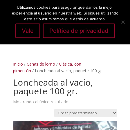
Utilizamos cookies para asegurar que damos la mejor
experiencia al usuario en nuestra web. Si sigues utilizando
este sitio asumiremos que estás de acuerdo.
Vale
Política de privacidad
Seleccionar página
Inicio
/
Cañas de lomo
/
Clásica, con
pimentón
/ Loncheada al vacío, paquete 100 gr.
Loncheada al vacío,
paquete 100 gr.
Mostrando el único resultado