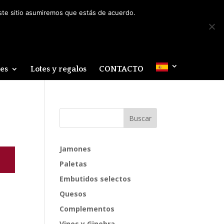
Mi cuenta
0 elementos
este sitio asumiremos que estás de acuerdo.
des
Lotes y regalos
CONTACTO
Jamones
Paletas
Embutidos selectos
Quesos
Complementos
Vinos y Ginebra