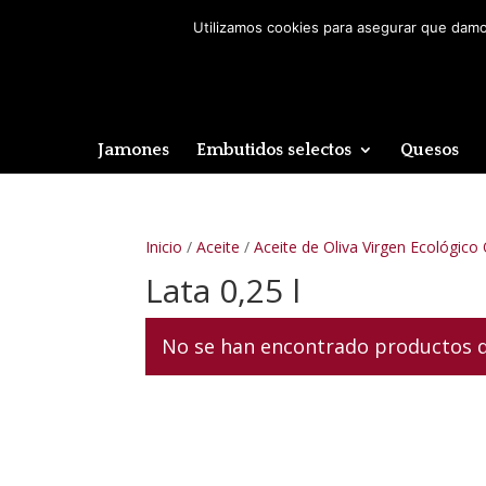
Utilizamos cookies para asegurar que damos
Jamones
Embutidos selectos
Quesos
Inicio
/
Aceite
/
Aceite de Oliva Virgen Ecológico
Lata 0,25 l
No se han encontrado productos qu